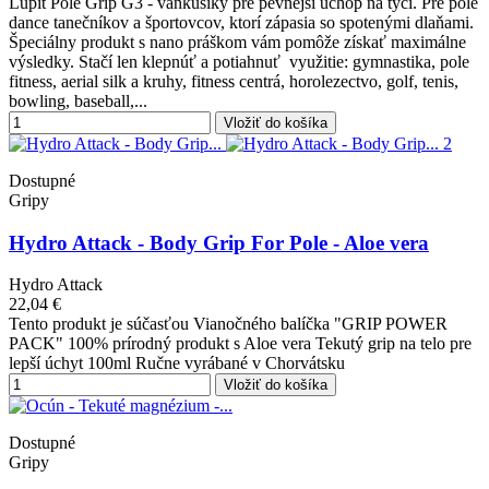
Lupit Pole Grip G3 - vankúšiky pre pevnejší úchop na tyči. Pre pole
dance tanečníkov a športovcov, ktorí zápasia so spotenými dlaňami.
Špeciálny produkt s nano práškom vám pomôže získať maximálne
výsledky. Stačí len klepnúť a potiahnuť využitie: gymnastika, pole
fitness, aerial silk a kruhy, fitness centrá, horolezectvo, golf, tenis,
bowling, baseball,...
Vložiť do košíka
Dostupné
Gripy
Hydro Attack - Body Grip For Pole - Aloe vera
Hydro Attack
22,04 €
Tento produkt je súčasťou Vianočného balíčka "GRIP POWER
PACK" 100% prírodný produkt s Aloe vera Tekutý grip na telo pre
lepší úchyt 100ml Ručne vyrábané v Chorvátsku
Vložiť do košíka
Dostupné
Gripy