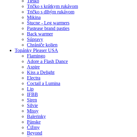
Tielko
Tričko s krátkym rukávom
Tričko s dlhým rukávom
Mikina
Štucne - Leg warmers
Pastease brand pasties
Back warmer
Súpravy
Chrániče kolien
Topánky Pleaser USA
Flamingo
Adore a Flash Dance
Aspire
Kiss a Delight
Electra
Coctail a Lumina
Lip
IFBB
Siren
Silvie
Missy
Balerinky
Pánske
Čižmy
Beyond