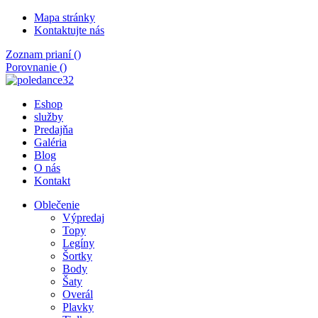
Mapa stránky
Kontaktujte nás
Zoznam prianí (
)
Porovnanie (
)
Eshop
služby
Predajňa
Galéria
Blog
O nás
Kontakt
Oblečenie
Výpredaj
Topy
Legíny
Šortky
Body
Šaty
Overál
Plavky