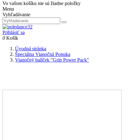
Vo vašom košíku nie sú žiadne položky
Menu
Vyhľadávanie
Prihlásiť sa
0
Košík
Úvodná stránka
Špeciálna Vianočná Ponuka
Vianočný balíček "Grip Power Pack"