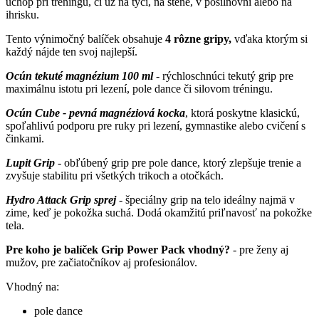
úchop pri tréningu, či už na tyči, na stene, v posilňovni alebo na
ihrisku.
Tento výnimočný balíček obsahuje
4 rôzne gripy,
vďaka ktorým si
každý nájde ten svoj najlepší.
Ocún tekuté magnézium 100 ml
- rýchloschnúci tekutý grip pre
maximálnu istotu pri lezení, pole dance či silovom tréningu.
Ocún Cube - pevná magnéziová kocka
, ktorá poskytne klasickú,
spoľahlivú podporu pre ruky pri lezení, gymnastike alebo cvičení s
činkami.
Lupit Grip
- obľúbený grip pre pole dance, ktorý zlepšuje trenie a
zvyšuje stabilitu pri všetkých trikoch a otočkách.
Hydro Attack Grip sprej
- špeciálny grip na telo ideálny najmä v
zime, keď je pokožka suchá. Dodá okamžitú priľnavosť na pokožke
tela.
Pre koho je balíček Grip Power Pack vhodný?
- pre ženy aj
mužov, pre začiatočníkov aj profesionálov.
Vhodný na:
pole dance