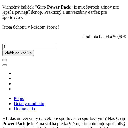
Vianočný balíček "
Grip Power Pack
" je mix štyroch gripov pre
lepší a pevnejší úchop. Praktický a univerzálny darček pre
športovcov.
Istota úchopu v každom športe!
hodnota balíčka 50,58€
Vložiť do košíka
Popis
Detaily produktu
Hodnotenia
Hľadáš univerzálny darček pre športovca či športovkyňu? Náš
Grip
Power Pack
je ideálna voľba pre každého, kto potrebuje spoľahlivý