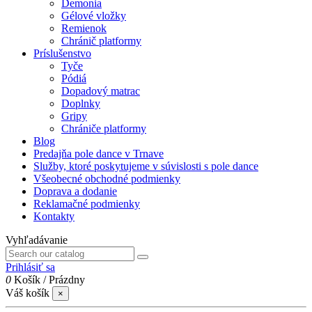
Demonia
Gélové vložky
Remienok
Chránič platformy
Príslušenstvo
Tyče
Pódiá
Dopadový matrac
Doplnky
Gripy
Chrániče platformy
Blog
Predajňa pole dance v Trnave
Služby, ktoré poskytujeme v súvislosti s pole dance
Všeobecné obchodné podmienky
Doprava a dodanie
Reklamačné podmienky
Kontakty
Vyhľadávanie
Prihlásiť sa
0
Košík
/
Prázdny
Váš košík
×