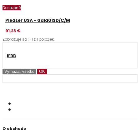
Dostupné
Pleaser USA - Gala01SD/C/M
91,23 €
Zobrazuje sa 1-1 z 1 položiek
IFBB
Vymazať všetko
OK
O obchode