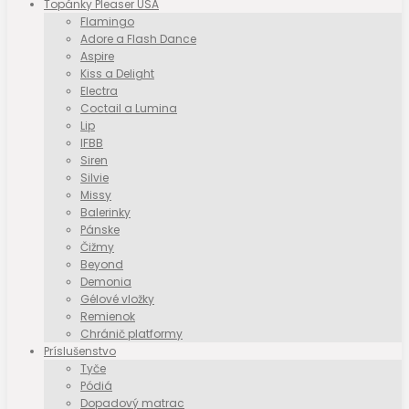
Topánky Pleaser USA
Flamingo
Adore a Flash Dance
Aspire
Kiss a Delight
Electra
Coctail a Lumina
Lip
IFBB
Siren
Silvie
Missy
Balerinky
Pánske
Čižmy
Beyond
Demonia
Gélové vložky
Remienok
Chránič platformy
Príslušenstvo
Tyče
Pódiá
Dopadový matrac