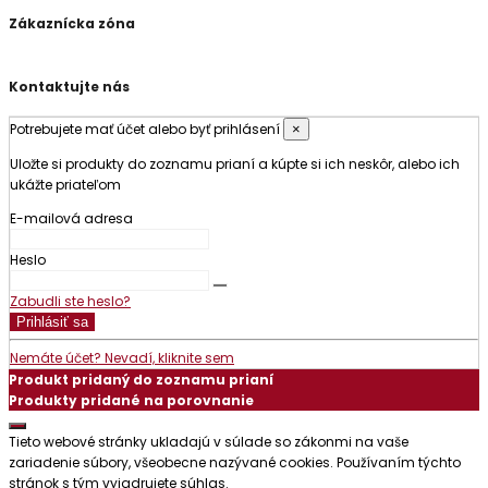
Zákaznícka zóna
Kontaktujte nás
Potrebujete mať účet alebo byť prihlásení
×
Uložte si produkty do zoznamu prianí a kúpte si ich neskôr, alebo ich
ukážte priateľom
E-mailová adresa
Heslo
Zabudli ste heslo?
Prihlásiť sa
Nemáte účet? Nevadí, kliknite sem
Produkt pridaný do zoznamu prianí
Produkty pridané na porovnanie
Tieto webové stránky ukladajú v súlade so zákonmi na vaše
zariadenie súbory, všeobecne nazývané cookies. Používaním týchto
stránok s tým vyjadrujete súhlas.