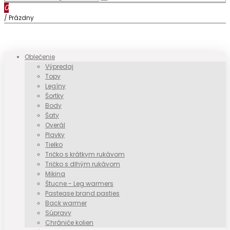
0
/
Prázdny
Oblečenie
Výpredaj
Topy
Legíny
Šortky
Body
Šaty
Overál
Plavky
Tielko
Tričko s krátkym rukávom
Tričko s dlhým rukávom
Mikina
Štucne - Leg warmers
Pastease brand pasties
Back warmer
Súpravy
Chrániče kolien