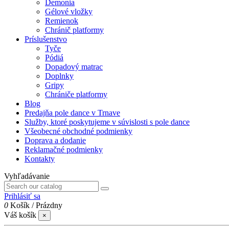
Demonia
Gélové vložky
Remienok
Chránič platformy
Príslušenstvo
Tyče
Pódiá
Dopadový matrac
Doplnky
Gripy
Chrániče platformy
Blog
Predajňa pole dance v Trnave
Služby, ktoré poskytujeme v súvislosti s pole dance
Všeobecné obchodné podmienky
Doprava a dodanie
Reklamačné podmienky
Kontakty
Vyhľadávanie
Prihlásiť sa
0
Košík
/
Prázdny
Váš košík
×