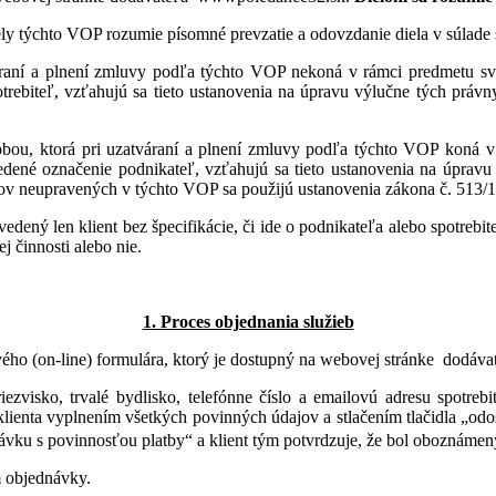
ly týchto VOP rozumie písomné prevzatie a odovzdanie diela v súlade
áraní a plnení zmluvy podľa týchto VOP nekoná v rámci predmetu svoj
rebiteľ, vzťahujú sa tieto ustanovenia na úpravu výlučne tých právn
bou, ktorá
pri uzatváraní a plnení zmluvy podľa týchto VOP koná v 
vedené označenie podnikateľ, vzťahujú sa tieto ustanovenia na úprav
ahov neupravených v týchto VOP sa použijú ustanovenia zákona č. 513
dený len klient bez špecifikácie, či ide o podnikateľa alebo spotrebit
j činnosti alebo nie.
1. Proces objednania služieb
vého (on-line) formulára, ktorý je dostupný na webovej stránke dodá
zvisko, trvalé bydlisko, telefónne číslo a emailovú adresu
spotrebi
klienta vyplnením všetkých povinných údajov a stlačením tlačidla „o
ávku s povinnosťou platby“ a klient tým potvrdzuje, že bol oboznámen
m objednávky.