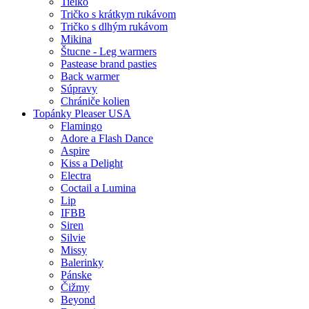
Tielko
Tričko s krátkym rukávom
Tričko s dlhým rukávom
Mikina
Štucne - Leg warmers
Pastease brand pasties
Back warmer
Súpravy
Chrániče kolien
Topánky Pleaser USA
Flamingo
Adore a Flash Dance
Aspire
Kiss a Delight
Electra
Coctail a Lumina
Lip
IFBB
Siren
Silvie
Missy
Balerinky
Pánske
Čižmy
Beyond