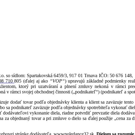
.o. so sídlom: Spartakovská 6459/3, 917 01 Trnava IČO: 50 676 148,
08 710
805 (ďalej aj ako
“VOP“
) upravujú základné podmienky rea
lientom, ktorý pri uzatváraní a plnení zmluvy nekoná v rámci pred
ná v rámci svojej obchodnej činnosti („podnikateľ“) (podnikateľ a spotr
uje dodať tovar podľa objednávky klienta a klient sa zaväzuje tento to
ebo sa podnikateľ zaväzuje podľa objednávky spotrebiteľa vykonať diel
ť dodávateľovi vykonanie diela, riadne potvrdiť prevzatie diela dodávat
a za objednaný tovar a pri zmluve o dielo sa ďalej použije „cena za d
ebovej stránke dodávateľa
wwwpoledance32.sk.
Dielom sa rozumie