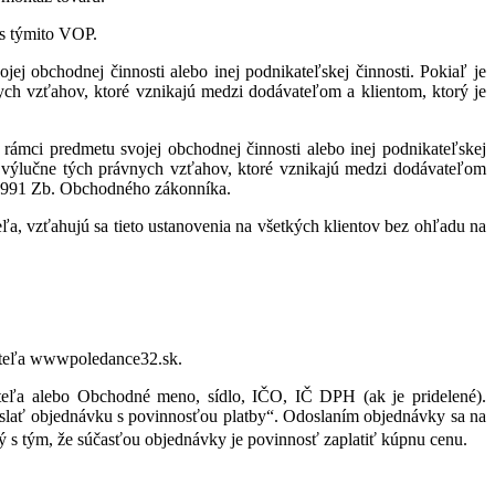
 s týmito VOP.
ej obchodnej činnosti alebo inej podnikateľskej činnosti. Pokiaľ je
ych vzťahov, ktoré vznikajú medzi dodávateľom a klientom, ktorý je
rámci predmetu svojej obchodnej činnosti alebo inej podnikateľskej
u výlučne tých právnych vzťahov, ktoré vznikajú medzi dodávateľom
/1991 Zb. Obchodného zákonníka.
eľa, vzťahujú sa tieto ustanovenia na všetkých klientov bez ohľadu na
vateľa wwwpoledance32.sk.
teľa alebo Obchodné meno, sídlo, IČO, IČ DPH (ak je pridelené).
doslať objednávku s povinnosťou platby“. Odoslaním objednávky sa na
ý s tým, že súčasťou objednávky je povinnosť zaplatiť kúpnu cenu.