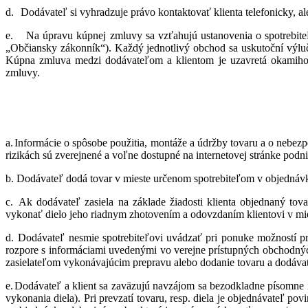
d.
Dodávateľ si vyhradzuje právo kontaktovať klienta telefonicky, a
e.
Na úpravu kúpnej zmluvy sa vzťahujú ustanovenia o spotrebite
„Občiansky zákonník“). Každý jednotlivý obchod sa uskutoční výlu
Kúpna zmluva medzi dodávateľom a klientom je uzavretá okamihom
zmluvy.
a.
Informácie o spôsobe použitia, montáže a údržby tovaru a o nebez
rizikách sú zverejnené a voľne dostupné na internetovej stránke po
b.
Dodávateľ dodá tovar v mieste určenom spotrebiteľom v objednávke
c.
Ak dodávateľ zasiela na základe žiadosti klienta objednaný tov
vykonať dielo jeho riadnym zhotovením a odovzdaním klientovi v mi
d.
Dodávateľ nesmie spotrebiteľovi uvádzať pri ponuke možností pre
rozpore s informáciami uvedenými vo verejne prístupných obchodnýc
zasielateľom vykonávajúcim prepravu alebo dodanie tovaru a dodáva
e.
Dodávateľ a klient sa zaväzujú navzájom sa bezodkladne písomne 
vykonania diela). Pri prevzatí tovaru, resp. diela je objednávateľ p