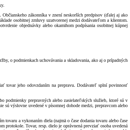
ky.
 Občianskeho zákonníka v znení neskorších predpisov (ďalej aj ako
áklade osobitnej zmluvy uzatvorenej medzi dodávateľom a klientom.
otvrdenie objednávky alebo okamihom podpísania osobitnej kúpnej
držby, o podmienkach uchovávania a skladovania, ako aj o prípadných
odať tovar jeho odovzdaním na prepravu. Dodávateľ splní povinnosť
bo podmienky prepravných alebo zasielateľských služieb, ktoré sú v
 nie sú výslovne uvedené v písomnej dohode medzi, prepravcom alebo
m tovaru a vykonaním diela (najmä o čase dodania tovaru alebo čase
com protokole. Tovar, resp. dielo je oprávnená prevziať osoba uvedená