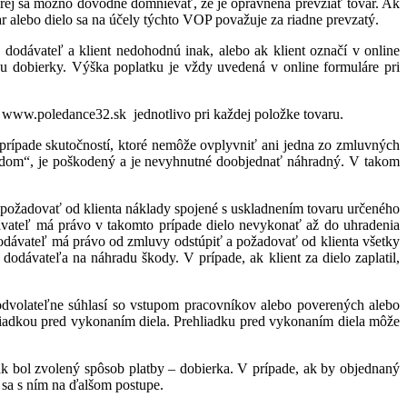
torej sa možno dôvodne domnievať, že je oprávnená prevziať tovar. Ak
r alebo dielo sa na účely týchto VOP považuje za riadne prevzatý.
 dodávateľ a klient nedohodnú inak, alebo ak klient označí v online
u dobierky. Výška poplatku je vždy uvedená v online formuláre pri
nke www.poledance32.sk
jednotlivo pri každej položke tovaru.
prípade skutočností, ktoré nemôže ovplyvniť ani jedna zo zmluvných
skladom“, je poškodený a je nevyhnutné doobjednať náhradný. V takom
 požadovať od klienta náklady spojené s uskladnením tovaru určeného
ávateľ má právo v takomto prípade dielo nevykonať až do uhradenia
dodávateľ má právo od zmluvy odstúpiť a požadovať od klienta všetky
dodávateľa na náhradu škody. V prípade, ak klient za dielo zaplatil,
eodvolateľne súhlasí so vstupom pracovníkov alebo poverených alebo
ehliadkou pred vykonaním diela. Prehliadku pred vykonaním diela môže
ak bol zvolený spôsob platby – dobierka. V prípade, ak by objednaný
 sa s ním na ďalšom postupe.