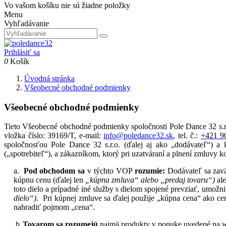
Vo vašom košíku nie sú žiadne položky
Menu
Vyhľadávanie
Prihlásiť sa
0
Košík
Úvodná stránka
Všeobecné obchodné podmienky
Všeobecné obchodné podmienky
Tieto Všeobecné obchodné podmienky spoločnosti Pole Dance 32 s.r
vložka číslo: 39169/T, e-mail:
info@poledance32.sk
, tel. č.:
+421 9
spoločnosťou Pole Dance 32 s.r.o. (ďalej aj ako „dodávateľ“) a k
(„spotrebiteľ“), a zákazníkom, ktorý pri uzatváraní a plnení zmluvy ko
a.
Pod obchodom sa
v týchto VOP
rozumie:
Dodávateľ sa zaväz
kúpnu cenu (ďalej len
„kúpna zmluva“ alebo „predaj tovaru“)
al
toto dielo a prípadné iné služby s dielom spojené prevziať, umožni
dielo“)
.
Pri kúpnej zmluve sa ďalej použije „kúpna cena“ ako cen
nahradiť pojmom „cena“.
b.
Tovarom sa rozumejú
najmä produkty v ponuke uvedené na w