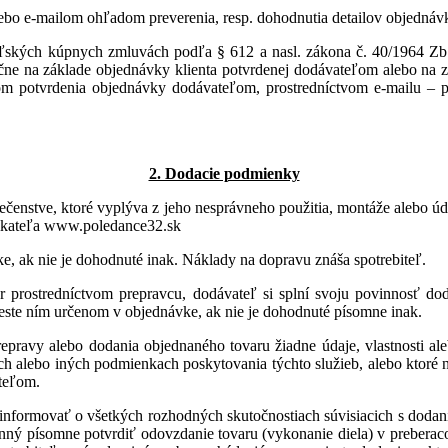
lebo e-mailom ohľadom preverenia, resp. dohodnutia detailov objednáv
ľských kúpnych zmluvách podľa § 612 a nasl. zákona č. 40/1964 Zb.
čne na základe objednávky klienta potvrdenej dodávateľom alebo na z
 potvrdenia objednávky dodávateľom, prostredníctvom e-mailu – p
2. Dodacie podmienky
pečenstve, ktoré vyplýva z jeho nesprávneho použitia, montáže alebo ú
dnikateľa www.poledance32.sk
, ak nie je dohodnuté inak. Náklady na dopravu znáša spotrebiteľ.
ar prostredníctvom prepravcu, dodávateľ si splní svoju povinnosť d
este ním určenom v objednávke, ak nie je dohodnuté písomne inak.
pravy alebo dodania objednaného tovaru žiadne údaje, vlastnosti ale
h alebo iných podmienkach poskytovania týchto služieb, alebo ktoré
teľom.
informovať o všetkých rozhodných skutočnostiach súvisiacich s dodaní
ovinný písomne potvrdiť odovzdanie tovaru (vykonanie diela) v prebera