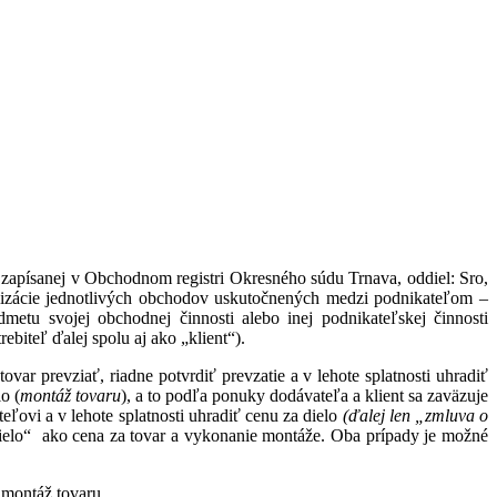
zapísanej v Obchodnom registri Okresného súdu Trnava, oddiel: Sro,
lizácie jednotlivých obchodov uskutočnených medzi podnikateľom –
metu svojej obchodnej činnosti alebo inej podnikateľskej činnosti
ebiteľ ďalej spolu aj ako „klient“).
var prevziať, riadne potvrdiť prevzatie a v lehote splatnosti uhradiť
o (
montáž tovaru
), a to podľa ponuky dodávateľa a klient sa zaväzuje
eľovi a v lehote splatnosti uhradiť cenu za dielo
(ďalej len „zmluva o
ielo“
ako cena za tovar a vykonanie montáže. Oba prípady je možné
montáž tovaru.