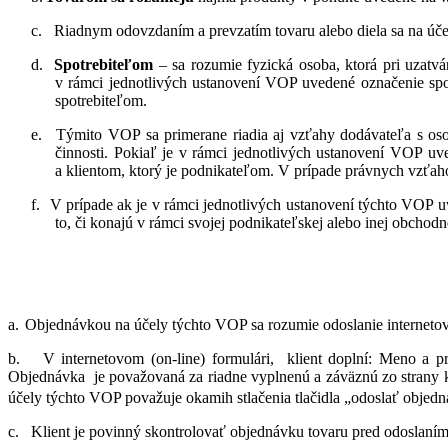
c.
Riadnym odovzdaním a prevzatím tovaru alebo diela sa na úče
d.
Spotrebiteľom
– sa rozumie fyzická osoba, ktorá pri uzatv
v rámci jednotlivých ustanovení VOP uvedené označenie spot
spotrebiteľom.
e.
Týmito VOP sa primerane riadia aj vzťahy dodávateľa s oso
činnosti. Pokiaľ je v rámci jednotlivých ustanovení VOP u
a klientom, ktorý je podnikateľom. V prípade právnych vzť
f.
V prípade ak je v rámci jednotlivých ustanovení týchto VOP uve
to, či konajú v rámci svojej podnikateľskej alebo inej obchodne
a.
Objednávkou na účely týchto VOP sa rozumie odoslanie interneto
b.
V internetovom (on-line) formulári,
klient doplní:
Meno a prie
Objednávka
je považovaná za riadne vyplnenú a záväznú zo strany 
účely týchto VOP považuje okamih stlačenia tlačidla „odoslať objedn
c.
Klient je povinný skontrolovať objednávku tovaru pred odoslaní