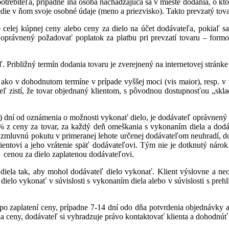
otrebiteľa, prípadne iná osoba nachádzajúca sa v mieste dodania, o k
edie v ňom svoje osobné údaje (meno a priezvisko). Takto prevzatý tova
e celej kúpnej ceny alebo ceny za dielo na účet dodávateľa, pokiaľ sa
oprávnený požadovať poplatok za platbu pri prevzatí tovaru – formo
ľ. Približný termín dodania tovaru je zverejnený na internetovej strá
ko v dohodnutom termíne v prípade vyššej moci (vis maior), resp. v 
ávateľ zistí, že tovar objednaný klientom, s pôvodnou dostupnosťou „
h) dní od oznámenia o možnosti vykonať dielo, je dodávateľ oprávnený
% z ceny za tovar, za každý deň omeškania s vykonaním diela a dod
a zmluvnú pokutu v primeranej lehote určenej dodávateľom neuhradí, 
entovi a jeho vrátenie späť dodávateľovi. Tým nie je dotknutý nárok 
 cenou za dielo zaplatenou dodávateľovi.
 diela tak, aby mohol dodávateľ dielo vykonať. Klient výslovne a n
 dielo vykonať v súvislosti s vykonaním diela alebo v súvislosti s pr
 po zaplatení ceny, prípadne 7-14 dní odo dňa potvrdenia objednávky 
nia ceny, dodávateľ si vyhradzuje právo kontaktovať klienta a dohodnúť