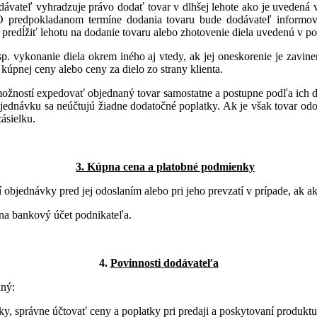
dodávateľ vyhradzuje právo dodať tovar v dlhšej lehote ako je uvedená
 predpokladanom termíne dodania tovaru bude dodávateľ informovať
ĺžiť lehotu na dodanie tovaru alebo zhotovenie diela uvedenú v potv
. vykonanie diela okrem iného aj vtedy, ak jej oneskorenie je zavin
pnej ceny alebo ceny za dielo zo strany klienta.
ožností expedovať objednaný tovar samostatne a postupne podľa ich do
ednávku sa neúčtujú žiadne dodatočné poplatky. Ak je však tovar odo
ásielku.
3. Kúpna cena a platobné podmienky
 objednávky pred jej odoslaním alebo pri jeho prevzatí v prípade, ak a
 na bankový účet podnikateľa.
4.
Povinnosti dodávateľa
nný:
y, správne účtovať ceny a poplatky pri predaji a poskytovaní produktu