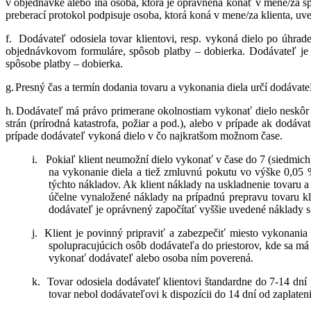
v objednávke alebo iná osoba, ktorá je oprávnená konať v mene/za sp
preberací protokol podpisuje osoba, ktorá koná v mene/za klienta, uv
f.
Dodávateľ odosiela tovar klientovi, resp. vykoná dielo po úhrad
objednávkovom formuláre, spôsob platby – dobierka. Dodávateľ je 
spôsobe platby – dobierka.
g.
Presný čas a termín dodania tovaru a vykonania diela určí dodávate
h.
Dodávateľ má právo primerane okolnostiam vykonať dielo neskôr a
strán (prírodná katastrofa, požiar a pod.), alebo v prípade ak dod
prípade dodávateľ vykoná dielo v čo najkratšom možnom čase.
i.
Pokiaľ klient neumožní dielo vykonať v čase do 7 (siedmic
na vykonanie diela a tiež zmluvnú pokutu vo výške 0,05 
týchto nákladov. Ak klient náklady na uskladnenie tovaru 
účelne vynaložené náklady na prípadnú prepravu tovaru kli
dodávateľ je oprávnený započítať vyššie uvedené náklady s
j.
Klient je povinný pripraviť a zabezpečiť miesto vykonania
spolupracujúcich osôb dodávateľa do priestorov, kde sa má
vykonať dodávateľ alebo osoba ním poverená.
k.
Tovar odosiela dodávateľ klientovi štandardne do 7-14 dní
tovar nebol dodávateľovi k dispozícii do 14 dní od zaplate