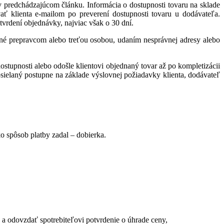
 v predchádzajúcom článku. Informácia o dostupnosti tovaru na sklade
 klienta e-mailom po preverení dostupnosti tovaru u dodávateľa.
rdení objednávky, najviac však o 30 dní.
ené prepravcom alebo treťou osobou, udaním nesprávnej adresy alebo
stupnosti alebo odošle klientovi objednaný tovar až po kompletizácii
sielaný postupne na základe výslovnej požiadavky klienta, dodávateľ
ko spôsob platby zadal – dobierka.
 a odovzdať spotrebiteľovi potvrdenie o úhrade ceny,