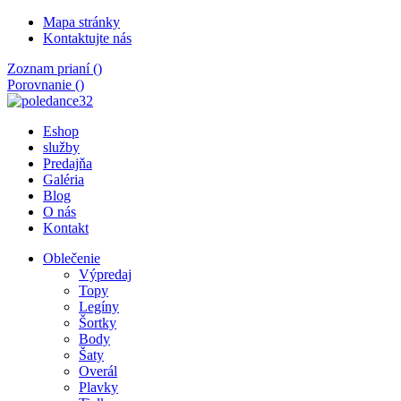
Mapa stránky
Kontaktujte nás
Zoznam prianí (
)
Porovnanie (
)
Eshop
služby
Predajňa
Galéria
Blog
O nás
Kontakt
Oblečenie
Výpredaj
Topy
Legíny
Šortky
Body
Šaty
Overál
Plavky