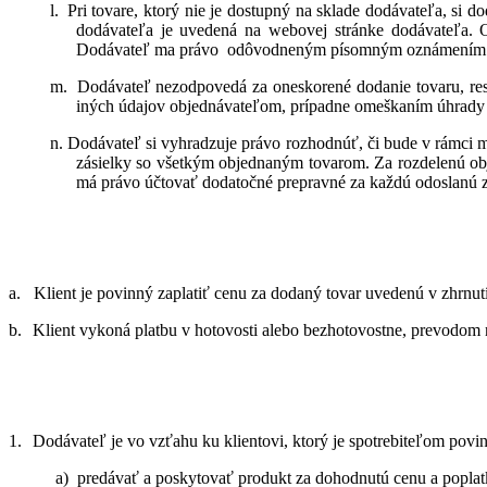
l.
Pri tovare, ktorý nie je dostupný na sklade dodávateľa, si 
dodávateľa je uvedená na webovej stránke dodávateľa. O
Dodávateľ ma právo
odôvodneným písomným oznámením pred
m.
Dodávateľ nezodpovedá za oneskorené dodanie tovaru, resp
iných údajov objednávateľom, prípadne omeškaním úhrady kú
n.
Dodávateľ si vyhradzuje právo rozhodnúť, či bude v rámci m
zásielky so všetkým objednaným tovarom. Za rozdelenú obj
má právo účtovať dodatočné prepravné za každú odoslanú z
a.
Klient je povinný zaplatiť cenu za dodaný tovar uvedenú v zhrnutí
b.
Klient vykoná platbu v hotovosti alebo bezhotovostne, prevodom
1.
Dodávateľ je vo vzťahu ku klientovi, ktorý je spotrebiteľom povi
a)
predávať a poskytovať produkt za dohodnutú cenu a poplatk