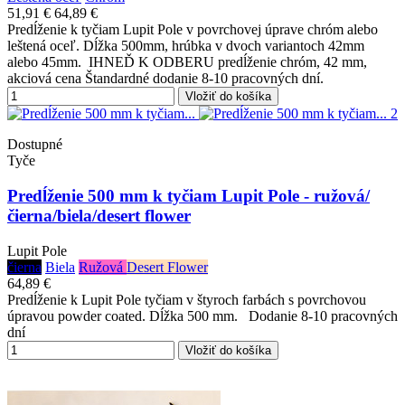
51,91 €
64,89 €
Predĺženie k tyčiam Lupit Pole v povrchovej úprave chróm alebo
leštená oceľ. Dĺžka 500mm, hrúbka v dvoch variantoch 42mm
alebo 45mm. IHNEĎ K ODBERU predĺženie chróm, 42 mm,
akciová cena Štandardné dodanie 8-10 pracovných dní.
Vložiť do košíka
Dostupné
Tyče
Predĺženie 500 mm k tyčiam Lupit Pole - ružová/
čierna/biela/desert flower
Lupit Pole
čierna
Biela
Ružová
Desert Flower
64,89 €
Predĺženie k Lupit Pole tyčiam v štyroch farbách s povrchovou
úpravou powder coated. Dĺžka 500 mm. Dodanie 8-10 pracovných
dní
Vložiť do košíka