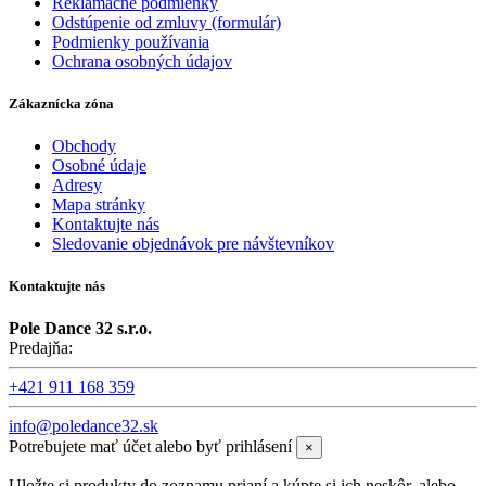
Reklamačné podmienky
Odstúpenie od zmluvy (formulár)
Podmienky používania
Ochrana osobných údajov
Zákaznícka zóna
Obchody
Osobné údaje
Adresy
Mapa stránky
Kontaktujte nás
Sledovanie objednávok pre návštevníkov
Kontaktujte nás
Pole Dance 32 s.r.o.
Predajňa:
+421 911 168 359
info@poledance32.sk
Potrebujete mať účet alebo byť prihlásení
×
Uložte si produkty do zoznamu prianí a kúpte si ich neskôr, alebo