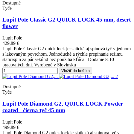
Dostupné
Tyče
Lupit Pole Classic G2 QUICK LOCK 45 mm, desert
flower
Lupit Pole
429,89 €
Lupit Pole Classic G2 quick lock je statická aj spinová tyč v jednom
s lakovaným povrchom. Jednoduché a rýchle prepínanie režimu
static/spin za pár sekúnd bez použitia kľúča. Dodanie 8-10
pracovných dní. Vyrobené v Slovinsku
Vložiť do košíka
Dostupné
Tyče
Lupit Pole Diamond G2, QUICK LOCK Powder
coated - čierna tyč 45 mm
Lupit Pole
499,89 €
Lupit Pole Diamond G2 quick lock je statická aj spinová tyč v