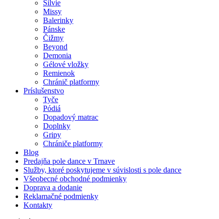
Silvie
Missy
Balerinky
Pánske
Čižmy
Beyond
Demonia
Gélové vložky
Remienok
Chránič platformy
Príslušenstvo
Tyče
Pódiá
Dopadový matrac
Doplnky
Gripy
Chrániče platformy
Blog
Predajňa pole dance v Trnave
Služby, ktoré poskytujeme v súvislosti s pole dance
Všeobecné obchodné podmienky
Doprava a dodanie
Reklamačné podmienky
Kontakty