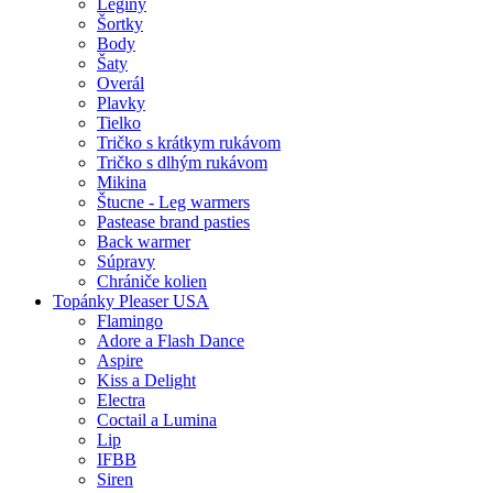
Legíny
Šortky
Body
Šaty
Overál
Plavky
Tielko
Tričko s krátkym rukávom
Tričko s dlhým rukávom
Mikina
Štucne - Leg warmers
Pastease brand pasties
Back warmer
Súpravy
Chrániče kolien
Topánky Pleaser USA
Flamingo
Adore a Flash Dance
Aspire
Kiss a Delight
Electra
Coctail a Lumina
Lip
IFBB
Siren