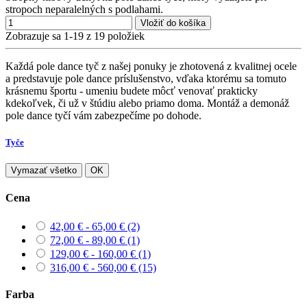
stropoch neparalelných s podlahami.
Vložiť do košíka
Zobrazuje sa 1-19 z 19 položiek
Každá pole dance tyč z našej ponuky je zhotovená z kvalitnej ocele
a predstavuje pole dance príslušenstvo, vďaka ktorému sa tomuto
krásnemu športu - umeniu budete môcť venovať prakticky
kdekoľvek, či už v štúdiu alebo priamo doma. Montáž a demonáž
pole dance tyčí vám zabezpečíme po dohode.
Tyče
Vymazať všetko
OK
Cena
42,00 € - 65,00 €
(2)
72,00 € - 89,00 €
(1)
129,00 € - 160,00 €
(1)
316,00 € - 560,00 €
(15)
Farba