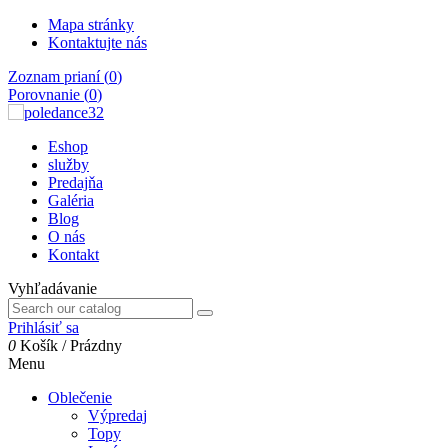
Mapa stránky
Kontaktujte nás
Zoznam prianí (
0
)
Porovnanie (
0
)
Eshop
služby
Predajňa
Galéria
Blog
O nás
Kontakt
Vyhľadávanie
Prihlásiť sa
0
Košík
/
Prázdny
Menu
Oblečenie
Výpredaj
Topy