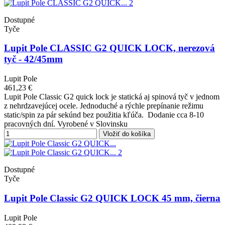
Dostupné
Tyče
Lupit Pole CLASSIC G2 QUICK LOCK, nerezová
tyč - 42/45mm
Lupit Pole
461,23 €
Lupit Pole Classic G2 quick lock je statická aj spinová tyč v jednom
z nehrdzavejúcej ocele. Jednoduché a rýchle prepínanie režimu
static/spin za pár sekúnd bez použitia kľúča. Dodanie cca 8-10
pracovných dní. Vyrobené v Slovinsku
Vložiť do košíka
Dostupné
Tyče
Lupit Pole Classic G2 QUICK LOCK 45 mm, čierna
Lupit Pole