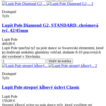
Dostupné
Tyče
Lupit Pole Diamond G2, STANDARD, chrómová
tyč, 42/45mm
Lupit Pole
469,89 €
Lupit Pole tanečná tyč na pole dance so Swarovski elementmi, ktoré
jej dodávajú unikátny glamúrny vzhľad. dodanie 8-10 pracovných
dní vyrobené v Slovinsku
Vložiť do košíka
Dostupné
Tyče
Lupit Pole stropný kĺbový úchyt Classic
Lupit Pole
159,89 €
Stropný kĺbový uchyt na pole dance tyče, ktorý využijete pri