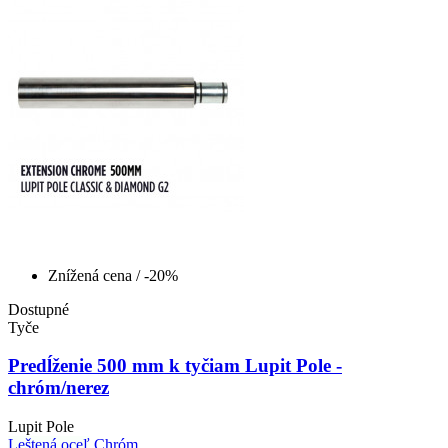
Znížená cena
/ -20%
Dostupné
Tyče
Predĺženie 500 mm k tyčiam Lupit Pole -
chróm/nerez
Lupit Pole
Leštená oceľ
Chróm