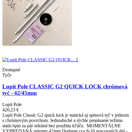
Dostupné
Tyče
Lupit Pole CLASSIC G2 QUICK LOCK chrómová
tyč - 42/45mm
Lupit Pole
420,23 €
Lupit Pole Classic G2 quick lock je statická aj spinová tyč v jednom
s chrómovým povrchom. Jednoduché a rýchle prepínanie režimu
static/spin za pár sekúnd bez použitia kľúča. MOMENTÁLNE
VYPREDANÁ priemer 42mm Dodanie cca 8-10 pracovných dní -