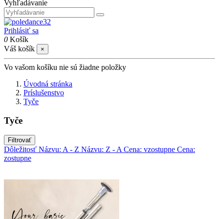
Vyhľadávanie
Prihlásiť sa
0
Košík
Váš košík
×
Vo vašom košíku nie sú žiadne položky
Úvodná stránka
Príslušenstvo
Tyče
Tyče
Filtrovať
Dôležitosť
Názvu: A - Z
Názvu: Z - A
Cena: vzostupne
Cena:
zostupne