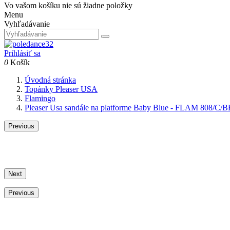
Vo vašom košíku nie sú žiadne položky
Menu
Vyhľadávanie
Prihlásiť sa
0
Košík
Úvodná stránka
Topánky Pleaser USA
Flamingo
Pleaser Usa sandále na platforme Baby Blue - FLAM 808/C/B
Previous
Next
Previous