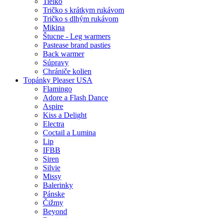
Tielko
Tričko s krátkym rukávom
Tričko s dlhým rukávom
Mikina
Štucne - Leg warmers
Pastease brand pasties
Back warmer
Súpravy
Chrániče kolien
Topánky Pleaser USA
Flamingo
Adore a Flash Dance
Aspire
Kiss a Delight
Electra
Coctail a Lumina
Lip
IFBB
Siren
Silvie
Missy
Balerinky
Pánske
Čižmy
Beyond