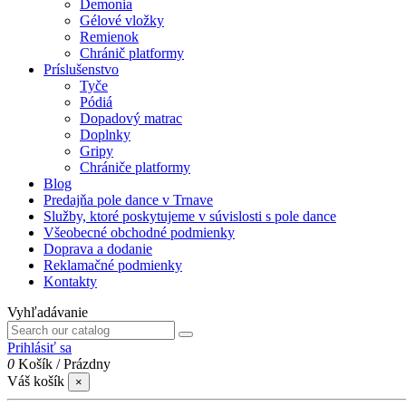
Demonia
Gélové vložky
Remienok
Chránič platformy
Príslušenstvo
Tyče
Pódiá
Dopadový matrac
Doplnky
Gripy
Chrániče platformy
Blog
Predajňa pole dance v Trnave
Služby, ktoré poskytujeme v súvislosti s pole dance
Všeobecné obchodné podmienky
Doprava a dodanie
Reklamačné podmienky
Kontakty
Vyhľadávanie
Prihlásiť sa
0
Košík
/
Prázdny
Váš košík
×