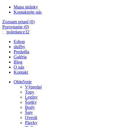
Mapa stránky
Kontaktujte nás
Zoznam prianí (
0
)
Porovnanie (
0
)
Eshop
služby
Predajňa
Galéria
Blog
O nás
Kontakt
Oblečenie
Výpredaj
Topy
Legíny
Šortky
Body
Šaty
Overál
Plavky