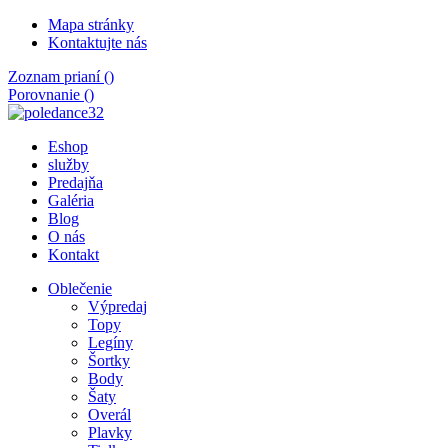
Mapa stránky
Kontaktujte nás
Zoznam prianí (
)
Porovnanie (
)
Eshop
služby
Predajňa
Galéria
Blog
O nás
Kontakt
Oblečenie
Výpredaj
Topy
Legíny
Šortky
Body
Šaty
Overál
Plavky