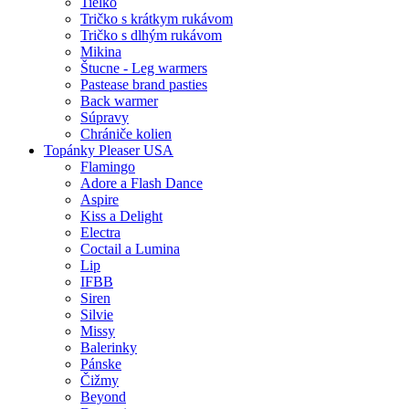
Tielko
Tričko s krátkym rukávom
Tričko s dlhým rukávom
Mikina
Štucne - Leg warmers
Pastease brand pasties
Back warmer
Súpravy
Chrániče kolien
Topánky Pleaser USA
Flamingo
Adore a Flash Dance
Aspire
Kiss a Delight
Electra
Coctail a Lumina
Lip
IFBB
Siren
Silvie
Missy
Balerinky
Pánske
Čižmy
Beyond