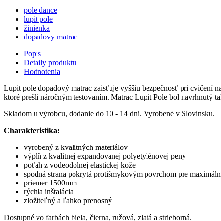
pole dance
lupit pole
žinienka
dopadovy matrac
Popis
Detaily produktu
Hodnotenia
Lupit pole dopadový matrac zaisťuje vyššiu bezpečnosť pri cvičení na
ktoré prešli náročným testovaním. Matrac Lupit Pole bol navrhnutý ta
Skladom u výrobcu, dodanie do 10 - 14 dní. Vyrobené v Slovinsku.
Charakteristika:
vyrobený z kvalitných materiálov
výplň z kvalitnej expandovanej polyetylénovej peny
poťah z vodeodolnej elastickej kože
spodná strana pokrytá protišmykovým povrchom pre maximálnu 
priemer 1500mm
rýchla inštalácia
zložiteľný a ľahko prenosný
Dostupné vo farbách biela, čierna, ružová, zlatá a strieborná.