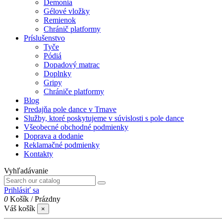
Demonia
Gélové vložky
Remienok
Chránič platformy
Príslušenstvo
Tyče
Pódiá
Dopadový matrac
Doplnky
Gripy
Chrániče platformy
Blog
Predajňa pole dance v Trnave
Služby, ktoré poskytujeme v súvislosti s pole dance
Všeobecné obchodné podmienky
Doprava a dodanie
Reklamačné podmienky
Kontakty
Vyhľadávanie
Prihlásiť sa
0
Košík
/
Prázdny
Váš košík
×