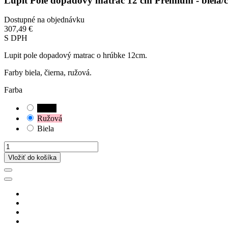
Lupit Pole dopadový matrac 12 cm Premium - biela/č
Dostupné na objednávku
307,49 €
S DPH
Lupit pole dopadový matrac o hrúbke 12cm.
Farby biela, čierna, ružová.
Farba
čierna
Ružová
Biela
Vložiť do košíka