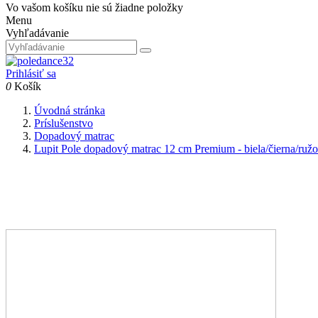
Vo vašom košíku nie sú žiadne položky
Menu
Vyhľadávanie
Prihlásiť sa
0
Košík
Úvodná stránka
Príslušenstvo
Dopadový matrac
Lupit Pole dopadový matrac 12 cm Premium - biela/čierna/ruž