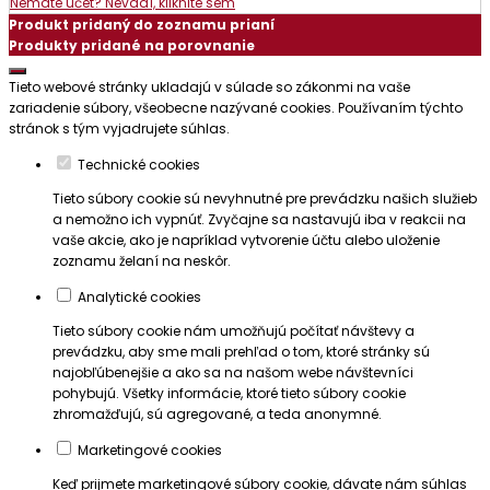
Nemáte účet? Nevadí, kliknite sem
Produkt pridaný do zoznamu prianí
Produkty pridané na porovnanie
Tieto webové stránky ukladajú v súlade so zákonmi na vaše
zariadenie súbory, všeobecne nazývané cookies. Používaním týchto
stránok s tým vyjadrujete súhlas.
Technické cookies
Tieto súbory cookie sú nevyhnutné pre prevádzku našich služieb
a nemožno ich vypnúť. Zvyčajne sa nastavujú iba v reakcii na
vaše akcie, ako je napríklad vytvorenie účtu alebo uloženie
zoznamu želaní na neskôr.
Analytické cookies
Tieto súbory cookie nám umožňujú počítať návštevy a
prevádzku, aby sme mali prehľad o tom, ktoré stránky sú
najobľúbenejšie a ako sa na našom webe návštevníci
pohybujú. Všetky informácie, ktoré tieto súbory cookie
zhromažďujú, sú agregované, a teda anonymné.
Marketingové cookies
Keď prijmete marketingové súbory cookie, dávate nám súhlas