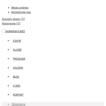
Mapa stránky
Kontaktujte nás
Zoznam prianí (
0
)
Porovnanie (
0
)
ESHOP
SLUŽBY
PREDAJŇA
GALÉRIA
BLOG
O NÁS
KONTAKT
Oblečenie