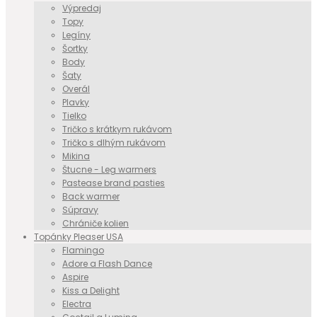
Výpredaj
Topy
Legíny
Šortky
Body
Šaty
Overál
Plavky
Tielko
Tričko s krátkym rukávom
Tričko s dlhým rukávom
Mikina
Štucne - Leg warmers
Pastease brand pasties
Back warmer
Súpravy
Chrániče kolien
Topánky Pleaser USA
Flamingo
Adore a Flash Dance
Aspire
Kiss a Delight
Electra