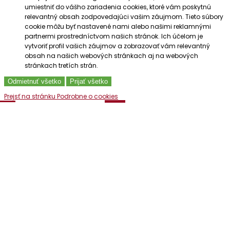
umiestniť do vášho zariadenia cookies, ktoré vám poskytnú
relevantný obsah zodpovedajúci vašim záujmom. Tieto súbory
cookie môžu byť nastavené nami alebo našimi reklamnými
partnermi prostredníctvom našich stránok. Ich účelom je
vytvoriť profil vašich záujmov a zobrazovať vám relevantný
obsah na našich webových stránkach aj na webových
stránkach tretích strán.
Odmietnuť všetko
Prijať všetko
Prejsť na stránku Podrobne o cookies