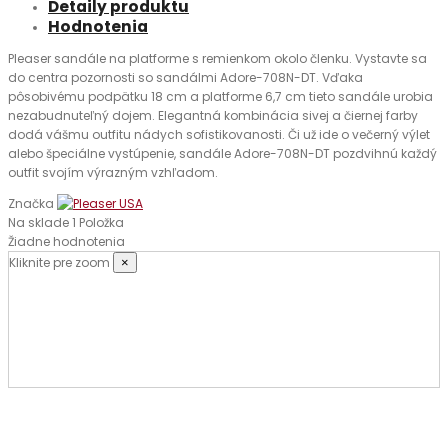
Detaily produktu
Hodnotenia
Pleaser sandále na platforme s remienkom okolo členku. Vystavte sa
do centra pozornosti so sandálmi Adore-708N-DT. Vďaka
pôsobivému podpätku 18 cm a platforme 6,7 cm tieto sandále urobia
nezabudnuteľný dojem. Elegantná kombinácia sivej a čiernej farby
dodá vášmu outfitu nádych sofistikovanosti. Či už ide o večerný výlet
alebo špeciálne vystúpenie, sandále Adore-708N-DT pozdvihnú každý
outfit svojím výrazným vzhľadom.
Značka
Na sklade
1 Položka
Žiadne hodnotenia
Kliknite pre zoom
×