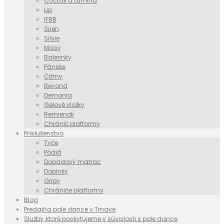
Coctail a Lumina
Lip
IFBB
Siren
Silvie
Missy
Balerinky
Pánske
Čižmy
Beyond
Demonia
Gélové vložky
Remienok
Chránič platformy
Príslušenstvo
Tyče
Pódiá
Dopadový matrac
Doplnky
Gripy
Chrániče platformy
Blog
Predajňa pole dance v Trnave
Služby, ktoré poskytujeme v súvislosti s pole dance